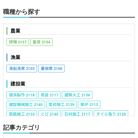
職種から探す
農業
耕種
畜産
2157
2154
漁業
漁船漁業
養殖業
2103
2106
建設業
建具製作
表装
建築大工
2118
2117
2136
建設機械施工
型枠施工
築炉
2140
2139
2113
鉄筋施工
とび
石材施工
タイル張り
2133
2145
2117
2120
かわらぶき
左官
配管
熱絶縁施工
2116
2124
2129
2118
記事カテゴリ
内装仕上げ施工
サッシ施工
さく井
2125
2118
2117