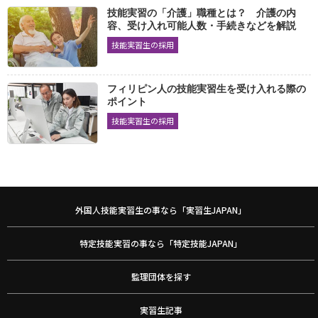
布はく縫製
座席シート縫製
技能実習の「介護」職種とは？ 介護の内
2068
2068
容、受け入れ可能人数・手続きなどを解説
機械・金属
技能実習生の採用
ダイカスト
機械加工
金属プレス加工
2080
2093
2092
フィリピン人の技能実習生を受け入れる際の
鉄工
工場板金
めっき
2089
2087
2079
ポイント
アルミニウム陽極酸化処理
仕上げ
機械検査
2074
2085
2081
技能実習生の採用
機械保全
電子機器組立て
電気機器組立て
2083
2084
2080
プリント配線板製造
鋳造
鍛造
2080
2081
2077
その他
外国人技能実習生の事なら「実習生JAPAN」
製本
プラスチック成形
2034
2053
特定技能実習の事なら「特定技能JAPAN」
強化プラスチック成形
塗装
溶接
2036
2063
2070
工業包装
紙器・段ボール箱製造
2052
2034
監理団体を探す
陶磁器工業製品製造
自動車整備
2031
2053
ビルクリーニング
介護
実習生記事
リネンサプライ
2060
2184
2029