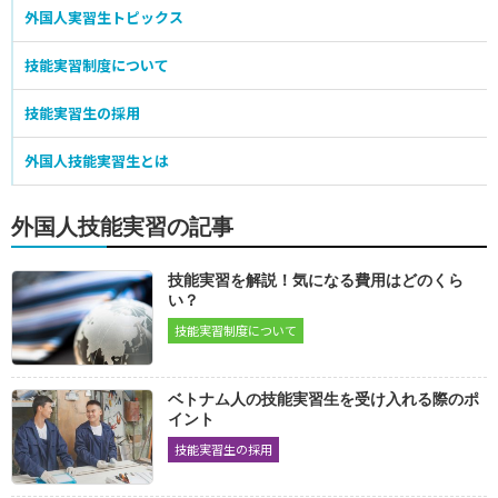
防水施工
建築板金
コンクリート圧送施工
外国人実習生トピックス
2123
2125
2124
冷凍空気調和機器施工
ウェルポイント施工
2119
2113
技能実習制度について
食品製造業
技能実習生の採用
缶詰巻締
農産物漬物製造業
食鳥処理加工業
2072
2061
2078
外国人技能実習生とは
加熱性水産加工食品製造
非加熱性水産加工食品製造
2085
2085
水産練り製品製造
牛豚食肉処理加工
2074
2079
外国人技能実習の記事
ハム・ソーセージ・ベーコン製造
パン製造
2074
2076
技能実習を解説！気になる費用はどのくら
そう菜製造
医療・福祉施設給食製造
2094
2070
い？
技能実習制度について
繊維・衣服
紡績運転
織布運転
染色
2073
2071
2063
ベトナム人の技能実習生を受け入れる際のポ
ニット製品製造
たて編ニット生地製造
2065
2071
イント
婦人子供服製造
紳士服製造
下着類製造
技能実習生の採用
2070
2066
2065
寝具製作
カーペット製造
帆布製品製造
2066
2064
2065