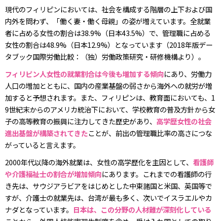
現代のフィリピンにおいては、社会を構成する階層の上下および国
内外を問わず、「働く妻・働く母親」の姿が増えています。全就業
者に占める女性の割合は38.9%（日本43.5%）で、管理職に占める
女性の割合は48.9%（日本12.9%）となっています（2018年版デー
タブック国際労働比較：（独）労働政策研究・研修機構より）。
フィリピン人女性の就業割合は今後も増加する傾向
にあり、労働力
人口の増加とともに、国内の産業基盤の弱さから海外への就労が増
加すると予想されます。また、フィリピンは、教育面においても、1
9世紀末からのアメリカ統治下において、学校教育の普及方針から女
子の高等教育の振興に注力してきた歴史があり、
高学歴女性の社会
進出基盤が構築されてきた
ことが、前出の管理職比率の高さにつな
がっていると言えます。
2000年代以降の海外就業は、女性の高学歴化を主因として、
看護師
や介護福祉士の割合が増加傾向
にあります。これまでの看護師の行
き先は、サウジアラビアをはじめとした中東諸国と米国、英国等で
すが、介護士の就業先は、台湾が最も多く、次いでイスラエルやカ
ナダとなっています。
日本は、この分野の人材難が深刻化している