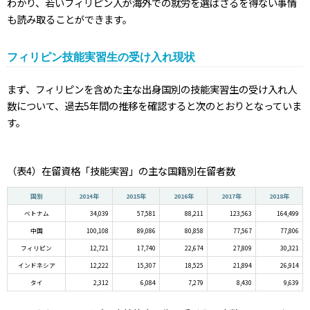
わかり、若いフィリピン人が海外での就労を選ばざるを得ない事情
も読み取ることができます。
フィリピン技能実習生の受け入れ現状
まず、フィリピンを含めた主な出身国別の技能実習生の受け入れ人
数について、過去5年間の推移を確認すると次のとおりとなっていま
す。
（表4）在留資格「技能実習」の主な国籍別在留者数
国別
2014年
2015年
2016年
2017年
2018年
ベトナム
34,039
57,581
88,211
123,563
164,499
中国
100,108
89,086
80,858
77,567
77,806
フィリピン
12,721
17,740
22,674
27,809
30,321
インドネシア
12,222
15,307
18,525
21,894
26,914
タイ
2,312
6,084
7,279
8,430
9,639