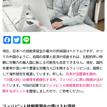
F
T
Li
a
w
n
現在、日本への技能実習生の最大の供給国はベトナムですが、かつ
c
itt
e
ての中国のように、自国の産業と経済が成長すれば、比較的早い時
e
er
期に労働力の輸入国に転じる可能性も否定できません。現在、国内
b
失業率が高い中で豊富な労働力人口を擁するフィリピンは、国策と
して海外就労を推進しています。折しも、
日本が法整備を進め、
o
「介護人材」の獲得を積極化する中、フィリピンに熱い視線が注が
o
れて
います。今回の記事では
フィリピン人技能実習生の受け入れに
k
関するポイント
を整理しましたので、ご参考ください。
フィリピン人技能実習生の受け入れ現状