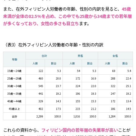
また、在外フィリピン人労働者の年齢、性別の内訳を見ると、
45歳
未満が全体の82.5%を占め、この中でも25歳から34歳までの若年層
が多くなっており、女性の多さも目立ち
ます。
（表3）在外フィリピン人労働者の年齢・性別の内訳
合計
男性
女性
年齢
人数
割合
人数
割合
人数
割合
15歳～24歳
122
5.3
54
5.3
69
5.4
25歳～29歳
460
20.0
172
16.9
288
22.4
30歳～34歳
545
23.7
224
22.0
322
25.1
35歳～39歳
441
19.2
196
19.3
247
19.2
40歳～44歳
329
14.3
155
15.3
172
13.4
45歳以上
402
17.5
215
21.2
186
14.5
合計
2,299
100.0
1,016
100.0
1,284
100.0
これらの資料から、
フィリピン国内の若年層の失業率が高い
ことが