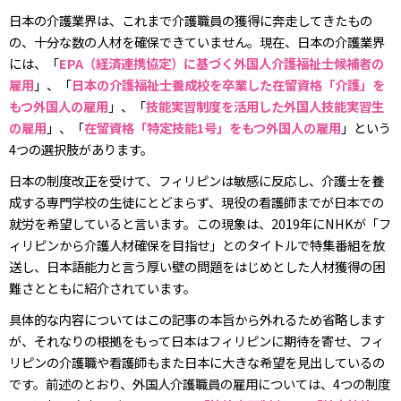
日本の介護業界は、これまで介護職員の獲得に奔走してきたもの
の、十分な数の人材を確保できていません。現在、日本の介護業界
には、「
EPA（経済連携協定）に基づく外国人介護福祉士候補者の
雇用
」、「
日本の介護福祉士養成校を卒業した在留資格「介護」を
もつ外国人の雇用
」、「
技能実習制度を活用した外国人技能実習生
の雇用
」、「
在留資格「特定技能1号」をもつ外国人の雇用
」という
4つの選択肢があります。
日本の制度改正を受けて、フィリピンは敏感に反応し、介護士を養
成する専門学校の生徒にとどまらず、現役の看護師までが日本での
就労を希望していると言います。この現象は、2019年にNHKが「フ
ィリピンから介護人材確保を目指せ」とのタイトルで特集番組を放
送し、日本語能力と言う厚い壁の問題をはじめとした人材獲得の困
難さとともに紹介されています。
具体的な内容についてはこの記事の本旨から外れるため省略します
が、それなりの根拠をもって日本はフィリピンに期待を寄せ、フィ
リピンの介護職や看護師もまた日本に大きな希望を見出しているの
です。前述のとおり、外国人介護職員の雇用については、4つの制度