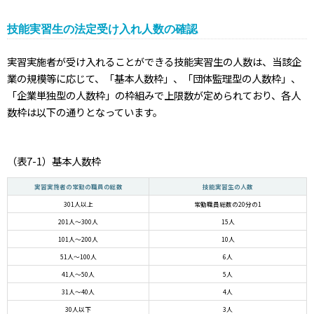
技能実習生の法定受け入れ人数の確認
実習実施者が受け入れることができる技能実習生の人数は、当該企
業の規模等に応じて、「基本人数枠」、「団体監理型の人数枠」、
「企業単独型の人数枠」の枠組みで上限数が定められており、各人
数枠は以下の通りとなっています。
（表7-1）基本人数枠
実習実施者の常勤の職員の総数
技能実習生の人数
301人以上
常勤職員総数の20分の1
201人～300人
15人
101人～200人
10人
51人～100人
6人
41人～50人
5人
31人～40人
4人
30人以下
3人