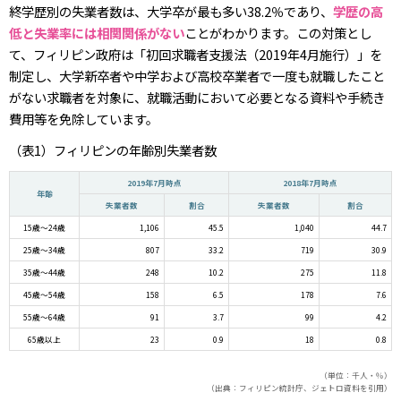
終学歴別の失業者数は、大学卒が最も多い38.2％であり、
学歴の高
低と失業率には相関関係がない
ことがわかります。この対策とし
て、フィリピン政府は「初回求職者支援法（2019年4月施行）」を
制定し、大学新卒者や中学および高校卒業者で一度も就職したこと
がない求職者を対象に、就職活動において必要となる資料や手続き
費用等を免除しています。
（表1）フィリピンの年齢別失業者数
2019年7月時点
2018年7月時点
年齢
失業者数
割合
失業者数
割合
15歳～24歳
1,106
45.5
1,040
44.7
25歳～34歳
807
33.2
719
30.9
35歳～44歳
248
10.2
275
11.8
45歳～54歳
158
6.5
178
7.6
55歳～64歳
91
3.7
99
4.2
65歳以上
23
0.9
18
0.8
（単位：千人・％）
（出典：フィリピン統計庁、ジェトロ資料を引用）