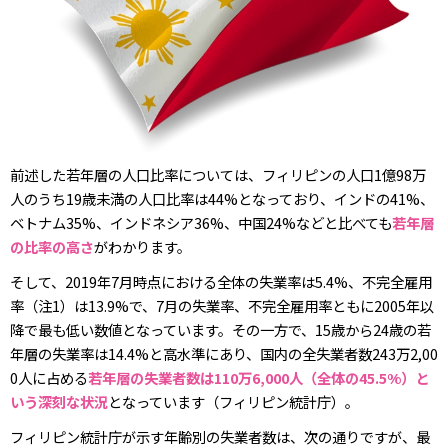
前述した若年層の人口比率については、フィリピンの人口1億98万
人のうち19歳未満の人口比率は44%となっており、インドの41%、
ベトナム35%、インドネシア36%、中国24%などと比べても
若年層
の比率の高さ
がわかります。
そして、2019年7月時点における全体の失業率は5.4%、不完全雇用
率（注1）は13.9%で、7月の失業率、不完全雇用率ともに2005年以
降で最も低い数値となっています。その一方で、15歳から24歳の若
年層の失業率は14.4%と高水準にあり、国内の全失業者数243万2,00
0人に占める
若年層の失業者数は110万6,000人（全体の45.5%）と
いう深刻な状況
となっています（フィリピン統計庁）。
フィリピン統計庁が示す年齢別の失業者数は、次の通りですが、最