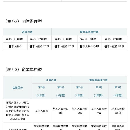
（表7-2）団体監理型
通常の者
優良基準適合者
第1号（1年間）
第2号（2年間）
第1号（1年間）
第2号（2年間）
第3号（2年間）
基本人数枠
基本人数枠の2倍
基本人数枠の2倍
基本人数枠の4倍
基本人数枠の6倍
（表7-3）企業単独型
通常の者
優良基準適合者
第1号
第2号
第1号
第2号
第3号
企業区分
(1年間）
(2年間)
(1年間）
(2年間）
(2年間)
法務大臣および厚生
労働大臣が継続的で
基本人数枠の
基本人数枠の
基本人数枠の
基本人数枠
安定的な実習を行な
基本人数枠
2倍
2倍
4倍
の6倍
わせる体制を有する
と認める企業
常勤職員総数
常勤職員総数
常勤職員総数
常勤職員総数
常勤職員素
上記以外の企業
の
の
の
の
数の