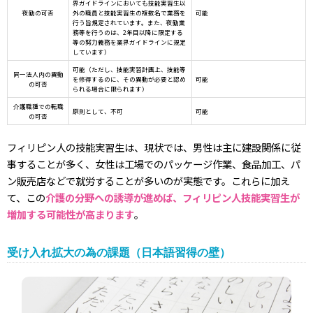
界ガイドラインにおいても技能実習生以
夜勤の可否
外の職員と技能実習生の複数名で業務を
可能
行う旨規定されています。また、夜勤業
務等を行うのは、2年目以降に限定する
等の努力義務を業界ガイドラインに規定
しています）
可能（ただし、技能実習計画上、技能等
同一法人内の異動
を修得するのに、その異動が必要と認め
可能
の可否
られる場合に限られます）
介護職種での転職
原則として、不可
可能
の可否
フィリピン人の技能実習生は、現状では、男性は主に建設関係に従
事することが多く、女性は工場でのパッケージ作業、食品加工、パ
ン販売店などで就労することが多いのが実態です。これらに加え
て、この
介護の分野への誘導が進めば、フィリピン人技能実習生が
増加する可能性が高まります
。
受け入れ拡大の為の課題（日本語習得の壁）