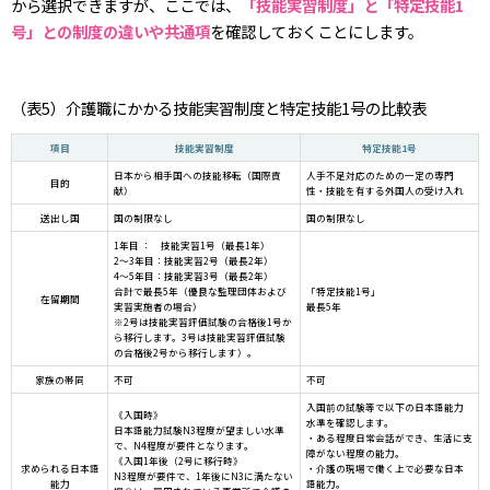
から選択できますが、ここでは、
「技能実習制度」と「特定技能1
号」との制度の違いや共通項
を確認しておくことにします。
（表5）介護職にかかる技能実習制度と特定技能1号の比較表
項目
技能実習制度
特定技能1号
日本から相手国への技能移転（国際貢
人手不足対応のための一定の専門
目的
献）
性・技能を有する外国人の受け入れ
送出し国
国の制限なし
国の制限なし
1年目 ： 技能実習1号（最長1年）
2～3年目：技能実習2号（最長2年）
4～5年目：技能実習3号（最長2年）
合計で最長5年（優良な監理団体および
「特定技能1号」
在留期間
実習実施者の場合）
最長5年
※2号は技能実習評価試験の合格後1号か
ら移行します。3号は技能実習評価試験
の合格後2号から移行します）。
家族の帯同
不可
不可
入国前の試験等で以下の日本語能力
《入国時》
水準を確認します。
日本語能力試験N3程度が望ましい水準
・ある程度日常会話ができ、生活に支
で、N4程度が要件となります。
障がない程度の能力。
《入国1年後（2号に移行時》
求められる日本語
・介護の現場で働く上で必要な日本
N3程度が要件で、1年後にN3に満たない
能力
語能力。