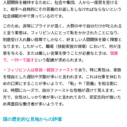
人間関係を維持するために、社会や集団、人から一度恩を受ける
と、相手へ自発的にその恩義のお返しをしなければならないという
社会規範の中で育っているのです。
このため、非常にプライドが高く、大勢の中で自分だけが叱られる
と言う事態は、フィリピン人にとって恥をかかされたことになり、
到底受け入れ難い屈辱でしかなく、好ましい人間関係を築く障害と
なります。したがって、職場（技能実習の現場）において、何か注
意を与える、または厳しい言葉を使うことが必要なときは、
個室
で、一対一で諭す
という配慮が求められます。
・
フィリピン人は家族・親族ファースト
であり、特に男性は、家族
を理由とした遅刻や欠勤が多いと言われます。これは仕事を休むた
めの口実にすることが多いようで、「恥」や「恩義」を知る割に
は、時間にルーズで、自分ファーストな性格が透けて見えます。一
方で、女性はしっかり者が多いと言われており、安定志向が強いた
め真面目な働き者が多いようです。
国の歴史的な見地からの評価