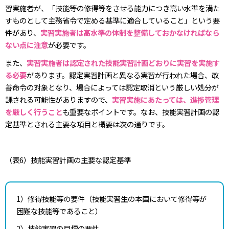
習実施者が、「技能等の修得等をさせる能力につき高い水準を満た
すものとして主務省令で定める基準に適合していること」という要
件があり、
実習実施者は高水準の体制を整備しておかなければなら
ない点に注意
が必要です。
また、
実習実施者は認定された技能実習計画どおりに実習を実施す
る必要
があります。認定実習計画と異なる実習が行われた場合、改
善命令の対象となり、場合によっては認定取消という厳しい処分が
課される可能性がありますので、
実習実施にあたっては、進捗管理
を厳しく行うこと
も重要なポイントです。なお、技能実習計画の認
定基準とされる主要な項目と概要は次の通りです。
（表6）技能実習計画の主要な認定基準
1）修得技能等の要件（技能実習生の本国において修得等が
困難な技能等であること）
2）技能実習の目標の要件