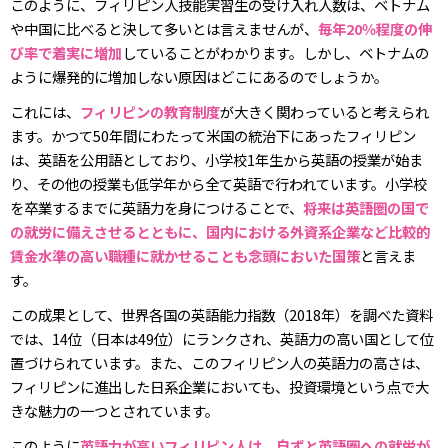
このように、フィリピン人技能実習生の受け入れ人数は、ベトナム
や中国に比べると決して多いとは言えませんが、
毎年20％程度の伸
び率で着実に増加
していることがわかります。しかし、ベトナムの
ように爆発的に増加しない原因はどこにあるのでしょうか。
これには、
フィリピンの教育制度
が大きく関わっていると考えられ
ます。かつて50年間にわたって米国の統治下にあったフィリピン
は、英語を公用語としており、小学校1年生から英語の授業が始ま
り、その他の授業も低学年から全て英語で行われています。小学校
を卒業するまでに英語力を身につけることで、
将来は英語圏の国で
の就労に備えさせるとともに、国内における外資系企業など比較的
賃金水準の高い職種に就かせることも念頭においた国策
と言えま
す。
この成果として、世界各国の英語能力指数（2018年）を調べた資料
では、14位（日本は49位）にランクされ、英語力の高い国として位
置づけられています。また、このフィリピン人の英語力の高さは、
フィリピンに進出した日系企業においても、投資環境という点で大
きな魅力の一つとされています。
このように
英語力が高いフィリピン人は、自ずと英語圏への就労が