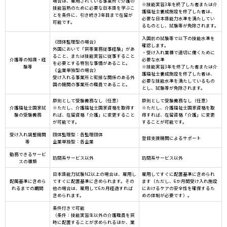
場合は、雇用されている事業所で介護の
※技能実習3年を終了した者または介
技能習熟のために必要な日本語を学ぶこ
護福祉士養成施設を修了した者は、
とを条件に、引き続き3年目まで在留が
必要な日本語能力水準を満たしてい
可能です。
るものとし、試験等が免除されます。
入国前の試験等で以下の技能水準を
《団体監理型の場合》
確認します。
外国において「同等業務従事経験」があ
・受け入れ業種で適切に働くために
ること、または技能実習に従事すること
介護等の知識・経
必要な水準
を必要とする特別な事情があること。
験等
※技能実習3年を修了した者または介
《企業単独型の場合》
護福祉士養成施設を修了した者は、
受け入れる事業所と密接な関係のある外
必要な技能水準を満たしているもの
国の機関の事業所の職員であること。
とし、試験等が免除されます。
原則として受験義務なし（任意）
原則として受験義務なし（任意）
介護福祉士国家試
※ただし、介護福祉士国家資格を取得す
※ただし、介護福祉士国家資格を取
験の受験義務
れば、在留資格「介護」に変更すること
得すれば、在留資格「介護」に変更
が可能です。
することが可能です。
受け入れ調整機関
団体監理型：各監理団体
登録支援機関によるサポート
等
企業単独型：各企業
勤務できるサービ
訪問系サービス以外
訪問系サービス以外
スの種類
日本語能力試験N2以上の場合は、雇用し
雇用してすぐに配置基準に含められ
配属基準に含めら
てすぐに配置基準に含められます。その
ます（ただし、6か月間受け入れ施設
れるまでの期間
他の場合は、雇用して6カ月経過すれば
におけるケアの安全性を確保するた
含められます。
めの体制が必要です）。
条件付きで可能
（条件：技能実習生以外の介護職員を同
時に配置することが求められるほか、業