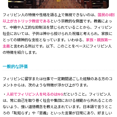
フィリピン人の特徴や性格を語る上で無視できないのは、
国民の8割
以上がカトリック教徒である
という宗教的な側面です。教義によっ
て、中絶や人工的な抑制法を禁じられていることから、フィリピン
社会においては、子供は神から授けられた祝福と考えられ、家族に
とっての精神的な支柱となっています。いわゆる、
家族・親族第一
主義
と言われる所以です。以下、このことをベースにフィリピン人
の特徴を紹介します。
一般的な評価
フィリピンに留学または仕事で一定期間過ごした経験のある方のコ
メントからは、次のような特徴が浮かび上がります。
・
人前でフィリピン人を叱るのはNG
だということ。フィリピン人
は、常に自己を取り巻く社会や集団における規範から外れることの
ないよう、強い道徳概念を教え込まれています。日本語で言うとこ
ろの「恥知らず」や「恩義」といった言葉が日常にあり、好ましい