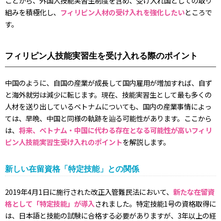
ことから、外国人技能実習生制度を含め、受け入れ国としての取り
組みを積極化し、
フィリピン人材の受け入れを強化したい
ところで
す。
フィリピン人技能実習生を受け入れる際のポイント
中国のように、自国の産業が成長して国内雇用が増加すれば、自ず
と海外就労は減少に転じます。現在、技能実習生として最も多くの
人材を送り出しているベトナムについても、国内の産業事情によっ
ては、早晩、中国と同様の軌跡を辿る可能性があります。ここから
は、
将来、ベトナム・中国に代わる存在となる可能性が高いフィリ
ピン人技能実習生受け入れのポイント
を解説します。
新しい在留資格「特定技能」との関係
2019年4月1日に施行された改正入管難民法において、
新たな在留資
格として「特定技能」が導入
されました。特定技能1号の資格取得に
は、日本語と技能の試験に合格する必要がありますが、3年以上の経