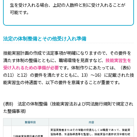
生を受け入れる場合、上記の人数枠と別に受け入れることが
可能です。
法定の体制整備とその他受け入れ準備
技能実習計画の作成で法定事項が明確になりますので、その要件を
満たす体制の整備とともに、職場環境を見直すなど、
技能実習生を
受け入れるための準備が必要
です。体制作りにあたっては、（表6）
の11）と12）の要件を満たすとともに、13）～16）に記載された技
能実習生の待遇面で、以下の要件を意識することが重要です。
(表8) 法定の体制整備（技能実習法および同法施行規則で規定され
た整備事項）
整備項目
内容
実習実施者またはその常勤の役員もしくは職員であって、技能実
習指導員、生活指導員等を監督し、技能実習の進捗状況全般を統
1)技能実習責任者の設置