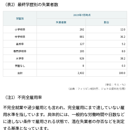
（表2）最終学歴別の失業者数
2019年7月時点
学歴別
失業者数
割合
小学校卒
292
12.0
中学校卒
881
36.2
高校卒
127
5.2
専門学校卒
195
8.0
大学卒
929
38.2
学歴なし
8
0.3
合計
2,432
100.0
（単位：千人・％）
（出典：フィリピン統計庁、ジェトロ資料を引用）
（注1）不完全雇用率
不完全就業や過少雇用とも言われ、完全雇用にまで達していない雇
用水準を指しています。具体的には、一般的な労働時間や日数など
に達しない条件で雇用される状態で、潜在失業者の存否などを測定
する基準となっています。