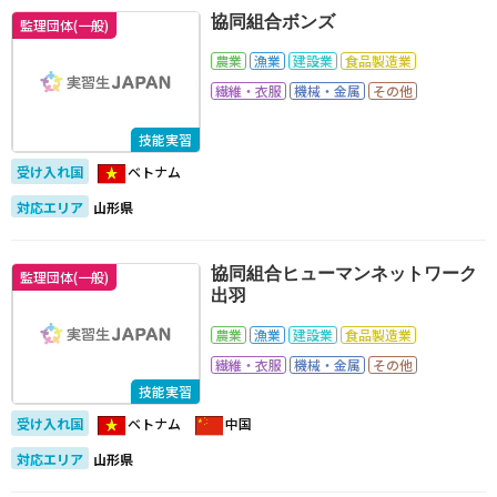
協同組合ボンズ
監理団体(一般)
農業
漁業
建設業
食品製造業
繊維・衣服
機械・金属
その他
技能実習
受け入れ国
ベトナム
対応エリア
山形県
協同組合ヒューマンネットワーク
監理団体(一般)
出羽
農業
漁業
建設業
食品製造業
繊維・衣服
機械・金属
その他
技能実習
受け入れ国
ベトナム
中国
対応エリア
山形県