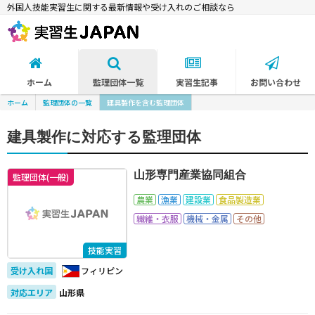
外国人技能実習生に関する最新情報や受け入れのご相談なら
ホーム
監理団体一覧
実習生記事
お問い合わせ
ホーム
監理団体の一覧
建具製作を含む監理団体
建具製作に対応する監理団体
山形専門産業協同組合
監理団体(一般)
農業
漁業
建設業
食品製造業
繊維・衣服
機械・金属
その他
技能実習
受け入れ国
フィリピン
対応エリア
山形県