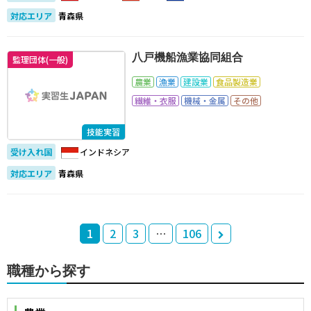
対応エリア
青森県
八戸機船漁業協同組合
監理団体(一般)
農業
漁業
建設業
食品製造業
繊維・衣服
機械・金属
その他
技能実習
受け入れ国
インドネシア
対応エリア
青森県
1
2
3
…
106
職種から探す