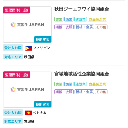
秋田ジーエフワイ協同組合
監理団体(一般)
農業
漁業
建設業
食品製造業
繊維・衣服
機械・金属
その他
技能実習
受け入れ国
フィリピン
対応エリア
秋田県
宮城地域活性企業協同組合
監理団体(一般)
農業
漁業
建設業
食品製造業
繊維・衣服
機械・金属
その他
技能実習
受け入れ国
ベトナム
対応エリア
宮城県