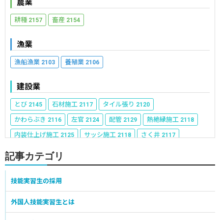
農業
耕種
畜産
2157
2154
漁業
漁船漁業
養殖業
2103
2106
建設業
とび
石材施工
タイル張り
2145
2117
2120
かわらぶき
左官
配管
熱絶縁施工
2116
2124
2129
2118
内装仕上げ施工
サッシ施工
さく井
2125
2118
2117
防水施工
建築板金
コンクリート圧送施工
2123
2125
2124
記事カテゴリ
冷凍空気調和機器施工
ウェルポイント施工
2119
2113
建具製作
表装
建築大工
技能実習生の採用
2118
2117
2136
建設機械施工
型枠施工
築炉
2140
2139
2113
外国人技能実習生とは
鉄筋施工
2133