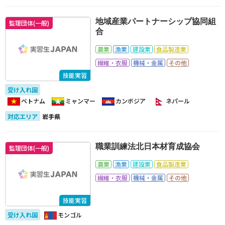
地域産業パートナーシップ協同組
監理団体(一般)
合
農業
漁業
建設業
食品製造業
繊維・衣服
機械・金属
その他
技能実習
受け入れ国
ベトナム
ミャンマー
カンボジア
ネパール
対応エリア
岩手県
職業訓練法北日本材育成協会
監理団体(一般)
農業
漁業
建設業
食品製造業
繊維・衣服
機械・金属
その他
技能実習
受け入れ国
モンゴル