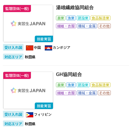
湯雄繊維協同組合
監理団体(一般)
農業
漁業
建設業
食品製造業
繊維・衣服
機械・金属
その他
技能実習
受け入れ国
中国
カンボジア
対応エリア
秋田県
GH協同組合
監理団体(一般)
農業
漁業
建設業
食品製造業
繊維・衣服
機械・金属
その他
技能実習
受け入れ国
フィリピン
対応エリア
秋田県