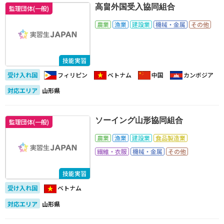
高畠外国受入協同組合
監理団体(一般)
農業
漁業
建設業
機械・金属
その他
技能実習
受け入れ国
フィリピン
ベトナム
中国
カンボジア
対応エリア
山形県
ソーイング山形協同組合
監理団体(一般)
農業
漁業
建設業
食品製造業
繊維・衣服
機械・金属
その他
技能実習
受け入れ国
ベトナム
対応エリア
山形県