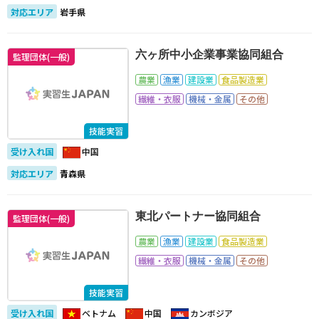
対応エリア
岩手県
六ヶ所中小企業事業協同組合
監理団体(一般)
農業
漁業
建設業
食品製造業
繊維・衣服
機械・金属
その他
技能実習
受け入れ国
中国
対応エリア
青森県
東北パートナー協同組合
監理団体(一般)
農業
漁業
建設業
食品製造業
繊維・衣服
機械・金属
その他
技能実習
受け入れ国
ベトナム
中国
カンボジア