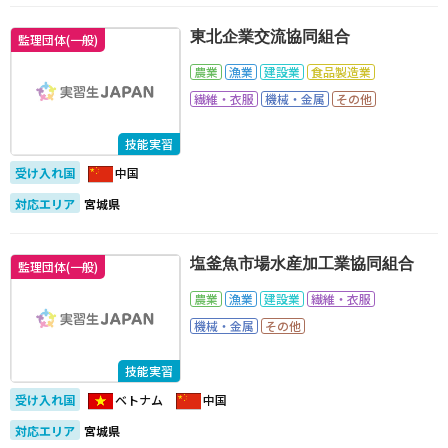
東北企業交流協同組合
監理団体(一般)
農業
漁業
建設業
食品製造業
繊維・衣服
機械・金属
その他
技能実習
受け入れ国
中国
対応エリア
宮城県
塩釜魚市場水産加工業協同組合
監理団体(一般)
農業
漁業
建設業
繊維・衣服
機械・金属
その他
技能実習
受け入れ国
ベトナム
中国
対応エリア
宮城県