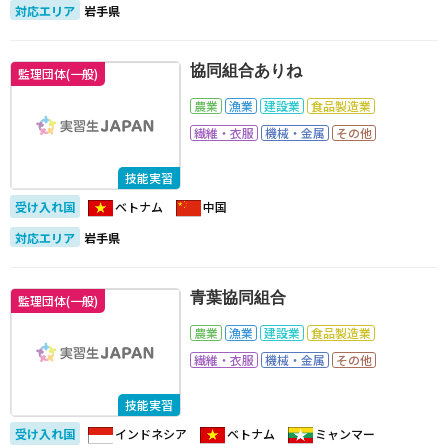
対応エリア
岩手県
協同組合ありね
監理団体(一般)
農業
漁業
建設業
食品製造業
繊維・衣服
機械・金属
その他
技能実習
受け入れ国
ベトナム
中国
対応エリア
岩手県
青葉協同組合
監理団体(一般)
農業
漁業
建設業
食品製造業
繊維・衣服
機械・金属
その他
技能実習
受け入れ国
インドネシア
ベトナム
ミャンマー