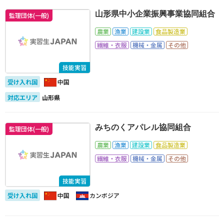
山形県中小企業振興事業協同組合
監理団体(一般)
農業
漁業
建設業
食品製造業
繊維・衣服
機械・金属
その他
技能実習
受け入れ国
中国
対応エリア
山形県
みちのくアパレル協同組合
監理団体(一般)
農業
漁業
建設業
食品製造業
繊維・衣服
機械・金属
その他
技能実習
受け入れ国
中国
カンボジア