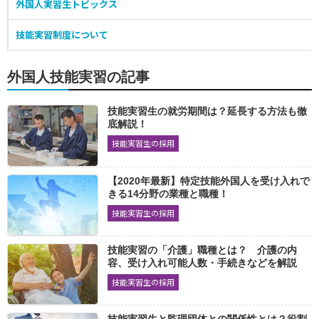
外国人実習生トピックス
食品製造業
技能実習制度について
缶詰巻締
農産物漬物製造業
食鳥処理加工業
2072
2061
2078
加熱性水産加工食品製造
非加熱性水産加工食品製造
2085
2085
外国人技能実習の記事
水産練り製品製造
牛豚食肉処理加工
2074
2079
技能実習生の就労期間は？延長する方法も徹
ハム・ソーセージ・ベーコン製造
パン製造
2074
2076
底解説！
そう菜製造
医療・福祉施設給食製造
2094
2070
技能実習生の採用
繊維・衣服
【2020年最新】特定技能外国人を受け入れで
きる14分野の業種と職種！
たて編ニット生地製造
婦人子供服製造
2071
2070
技能実習生の採用
紳士服製造
下着類製造
寝具製作
2066
2065
2066
カーペット製造
帆布製品製造
布はく縫製
2064
2065
2068
技能実習の「介護」職種とは？ 介護の内
座席シート縫製
紡績運転
織布運転
容、受け入れ可能人数・手続きなどを解説
2068
2073
2071
技能実習生の採用
染色
ニット製品製造
2063
2065