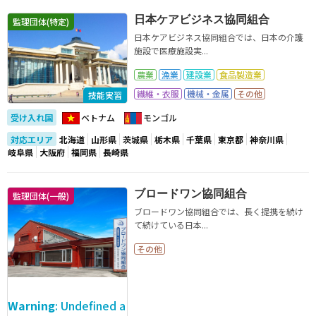
日本ケアビジネス協同組合
監理団体(特定)
日本ケアビジネス協同組合では、日本の介護
施設で医療施設実...
農業
漁業
建設業
食品製造業
繊維・衣服
機械・金属
その他
技能実習
受け入れ国
ベトナム
モンゴル
対応エリア
北海道
山形県
茨城県
栃木県
千葉県
東京都
神奈川県
岐阜県
大阪府
福岡県
長崎県
ブロードワン協同組合
監理団体(一般)
ブロードワン協同組合では、長く提携を続け
て続けている日本...
その他
Warning
: Undefined a