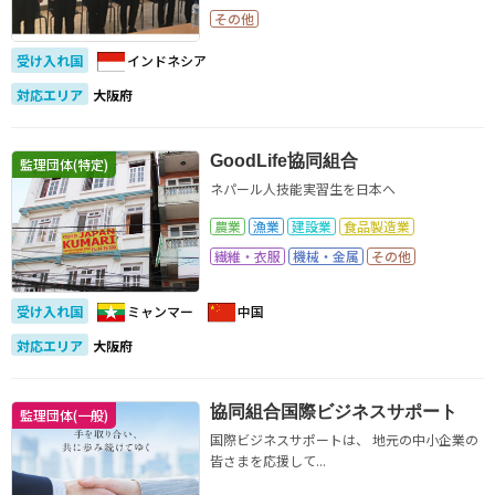
その他
受け入れ国
インドネシア
対応エリア
大阪府
GoodLife協同組合
監理団体(特定)
ネパール人技能実習生を日本へ
農業
漁業
建設業
食品製造業
繊維・衣服
機械・金属
その他
受け入れ国
ミャンマー
中国
対応エリア
大阪府
協同組合国際ビジネスサポート
監理団体(一般)
国際ビジネスサポートは、 地元の中小企業の
皆さまを応援して...