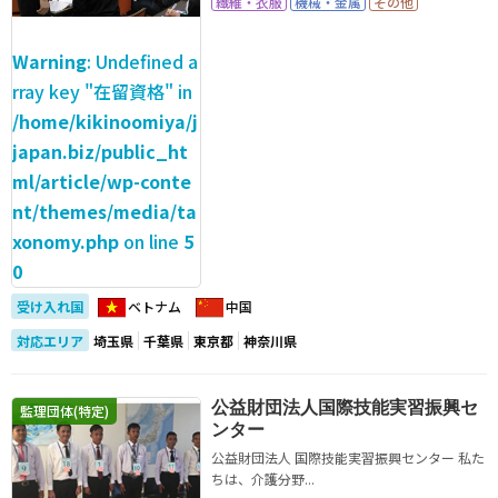
繊維・衣服
機械・金属
その他
Warning
: Undefined a
rray key "在留資格" in
/home/kikinoomiya/j
japan.biz/public_ht
ml/article/wp-conte
nt/themes/media/ta
xonomy.php
on line
5
0
受け入れ国
ベトナム
中国
対応エリア
埼玉県
千葉県
東京都
神奈川県
公益財団法人国際技能実習振興セ
監理団体(特定)
ンター
公益財団法人 国際技能実習振興センター 私た
ちは、介護分野...