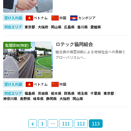
受け入れ国
ベトナム
中国
カンボジア
対応エリア
東京都
大阪府
岡山県
広島県
香川県
愛媛県
ロテック協同組合
監理団体(特定)
組合員の相互扶助による地域社会への貢献と
グローバリズムへ...
受け入れ国
ベトナム
中国
対応エリア
福島県
茨城県
栃木県
群馬県
埼玉県
千葉県
東京都
神奈川県
長野県
岐阜県
静岡県
大阪府
岡山県
1
…
111
112
113