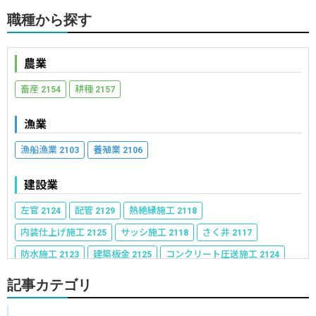
職種から探す
農業
畜産
耕種
2154
2157
漁業
漁船漁業
養殖業
2103
2106
建設業
左官
配管
熱絶縁施工
2124
2129
2118
内装仕上げ施工
サッシ施工
さく井
2125
2118
2117
防水施工
建築板金
コンクリート圧送施工
2123
2125
2124
冷凍空気調和機器施工
ウェルポイント施工
2119
2113
記事カテゴリ
建具製作
表装
建築大工
2118
2117
2136