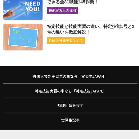
織布運転
染色
ニット製品製造
できる全81職種145作業！
2071
2063
2065
技能実習生の採用
たて編ニット生地製造
婦人子供服製造
2071
2070
紳士服製造
下着類製造
2066
2065
特定技能と技能実習の違い、特定技能1号と2
号の違いを徹底解説！
機械・金属
外国人技能実習生とは
機械検査
機械保全
電子機器組立て
2081
2083
2084
電気機器組立て
プリント配線板製造
鋳造
2080
2080
2081
鍛造
ダイカスト
機械加工
2077
2080
2093
外国人技能実習生の事なら「実習生JAPAN」
金属プレス加工
鉄工
工場板金
2092
2089
2087
めっき
アルミニウム陽極酸化処理
仕上げ
2079
2074
2085
特定技能実習の事なら「特定技能JAPAN」
その他
監理団体を探す
自動車整備
ビルクリーニング
介護
2053
2060
2184
実習生記事
リネンサプライ
家具製作
印刷
製本
2029
2037
2043
2034
プラスチック成形
強化プラスチック成形
2053
2036