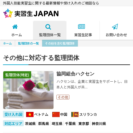
外国人技能実習生に関する最新情報や受け入れのご相談なら
ホーム
監理団体一覧
実習生記事
お問い合わせ
ホーム
監理団体の一覧
その他を含む監理団体
その他に対応する監理団体
協同組合ハクセン
監理団体(特定)
ハクセンは、企業と実習生をサポートし、日
本人と外国人が共...
その他
受け入れ国
ベトナム
中国
スリランカ
対応エリア
茨城県
群馬県
埼玉県
千葉県
東京都
神奈川県