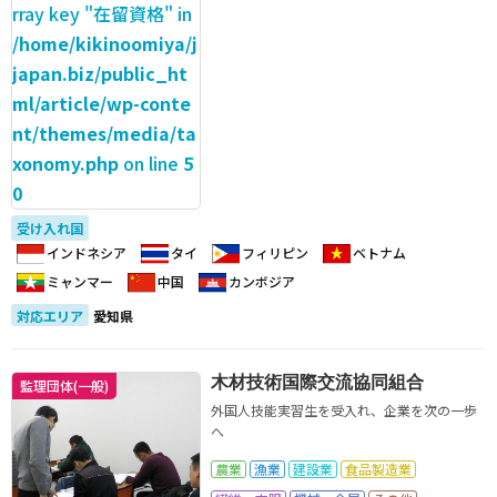
rray key "在留資格" in
/home/kikinoomiya/j
japan.biz/public_ht
ml/article/wp-conte
nt/themes/media/ta
xonomy.php
on line
5
0
受け入れ国
インドネシア
タイ
フィリピン
ベトナム
ミャンマー
中国
カンボジア
対応エリア
愛知県
木材技術国際交流協同組合
監理団体(一般)
外国人技能実習生を受入れ、企業を次の一歩
へ
農業
漁業
建設業
食品製造業