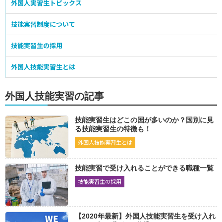
建設機械施工
型枠施工
築炉
外国人実習生トピックス
2140
2139
2113
鉄筋施工
とび
石材施工
タイル張り
2133
2145
2117
2120
技能実習制度について
かわらぶき
2116
技能実習生の採用
食品製造業
外国人技能実習生とは
非加熱性水産加工食品製造
水産練り製品製造
2085
2074
牛豚食肉処理加工
ハム・ソーセージ・ベーコン製造
2079
2074
外国人技能実習の記事
パン製造
そう菜製造
2076
2094
技能実習生はどこの国が多いのか？国別に見
医療・福祉施設給食製造
缶詰巻締
2070
2072
る技能実習生の特徴も！
農産物漬物製造業
食鳥処理加工業
2061
2078
外国人技能実習生とは
加熱性水産加工食品製造
2085
技能実習で受け入れることができる職種一覧
繊維・衣服
技能実習生の採用
寝具製作
カーペット製造
帆布製品製造
2066
2064
2065
布はく縫製
座席シート縫製
紡績運転
2068
2068
2073
【2020年最新】外国人技能実習生を受け入れ