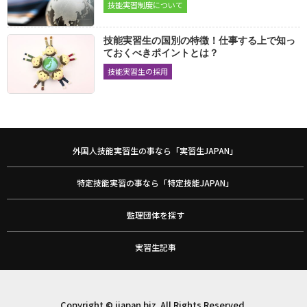
技能実習制度について
寝具製作
カーペット製造
帆布製品製造
2066
2064
2065
布はく縫製
2068
技能実習生の国別の特徴！仕事する上で知っ
ておくべきポイントとは？
機械・金属
技能実習生の採用
プリント配線板製造
鋳造
鍛造
2080
2081
2077
ダイカスト
機械加工
金属プレス加工
2080
2093
2092
鉄工
工場板金
めっき
2089
2087
2079
外国人技能実習生の事なら「実習生JAPAN」
アルミニウム陽極酸化処理
仕上げ
機械検査
2074
2085
2081
機械保全
電子機器組立て
電気機器組立て
2083
2084
2080
特定技能実習の事なら「特定技能JAPAN」
その他
監理団体を探す
家具製作
印刷
製本
2037
2043
2034
実習生記事
プラスチック成形
強化プラスチック成形
2053
2036
塗装
溶接
工業包装
2063
2070
2052
紙器・段ボール箱製造
陶磁器工業製品製造
2034
2031
Copyright © jjapan.biz. All Rights Reserved.