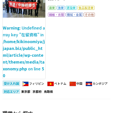
農業
漁業
建設業
食品製造業
繊維・衣服
機械・金属
その他
Warning
: Undefined a
rray key "在留資格" in
/home/kikinoomiya/j
japan.biz/public_ht
ml/article/wp-conte
nt/themes/media/ta
xonomy.php
on line
5
0
受け入れ国
フィリピン
ベトナム
中国
カンボジア
対応エリア
東京都
京都府
鳥取県