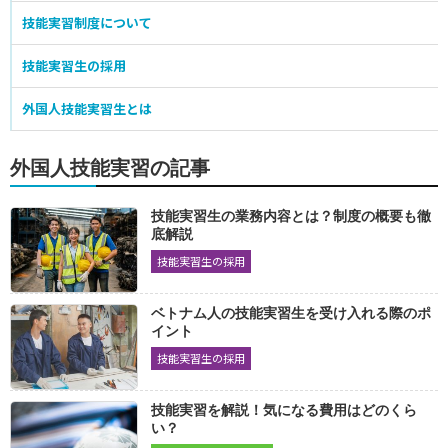
かわらぶき
左官
配管
熱絶縁施工
2116
2124
2129
2118
技能実習制度について
内装仕上げ施工
2125
技能実習生の採用
食品製造業
外国人技能実習生とは
パン製造
そう菜製造
2076
2094
医療・福祉施設給食製造
缶詰巻締
2070
2072
外国人技能実習の記事
農産物漬物製造業
食鳥処理加工業
2061
2078
技能実習生の業務内容とは？制度の概要も徹
加熱性水産加工食品製造
非加熱性水産加工食品製造
2085
2085
底解説
水産練り製品製造
牛豚食肉処理加工
2074
2079
技能実習生の採用
ハム・ソーセージ・ベーコン製造
2074
ベトナム人の技能実習生を受け入れる際のポ
繊維・衣服
イント
技能実習生の採用
座席シート縫製
紡績運転
織布運転
2068
2073
2071
染色
ニット製品製造
たて編ニット生地製造
2063
2065
2071
技能実習を解説！気になる費用はどのくら
婦人子供服製造
紳士服製造
下着類製造
い？
2070
2066
2065