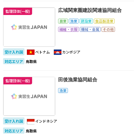
広域関東圏建設関連協同組合
監理団体(一般)
農業
漁業
建設業
食品製造業
繊維・衣服
機械・金属
その他
受け入れ国
ベトナム
カンボジア
対応エリア
鳥取県
田後漁業協同組合
監理団体(一般)
漁業
受け入れ国
インドネシア
対応エリア
鳥取県