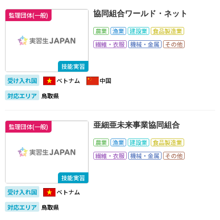
協同組合ワールド・ネット
監理団体(一般)
農業
漁業
建設業
食品製造業
繊維・衣服
機械・金属
その他
技能実習
受け入れ国
ベトナム
中国
対応エリア
鳥取県
亜細亜未来事業協同組合
監理団体(一般)
農業
漁業
建設業
食品製造業
繊維・衣服
機械・金属
その他
技能実習
受け入れ国
ベトナム
対応エリア
鳥取県