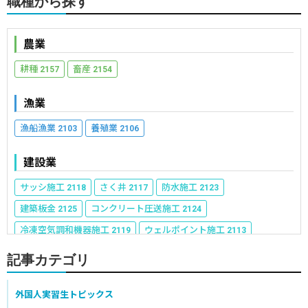
職種から探す
農業
耕種
畜産
2157
2154
漁業
漁船漁業
養殖業
2103
2106
建設業
サッシ施工
さく井
防水施工
2118
2117
2123
建築板金
コンクリート圧送施工
2125
2124
冷凍空気調和機器施工
ウェルポイント施工
2119
2113
建具製作
表装
建築大工
2118
2117
2136
記事カテゴリ
建設機械施工
型枠施工
築炉
2140
2139
2113
鉄筋施工
とび
石材施工
タイル張り
外国人実習生トピックス
2133
2145
2117
2120