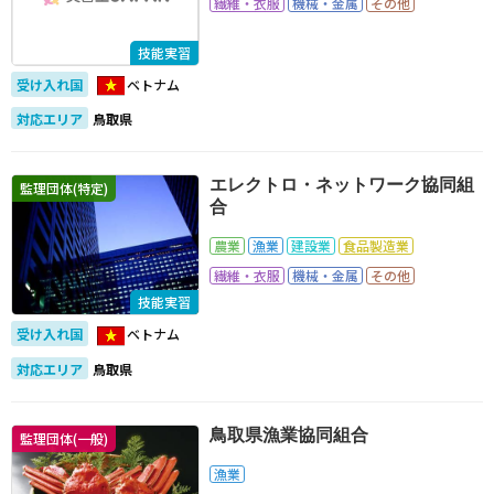
繊維・衣服
機械・金属
その他
技能実習
受け入れ国
ベトナム
対応エリア
鳥取県
エレクトロ・ネットワーク協同組
監理団体(特定)
合
農業
漁業
建設業
食品製造業
繊維・衣服
機械・金属
その他
技能実習
受け入れ国
ベトナム
対応エリア
鳥取県
鳥取県漁業協同組合
監理団体(一般)
漁業