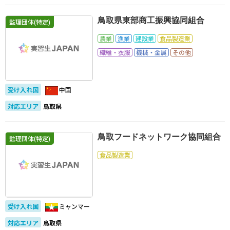
鳥取県東部商工振興協同組合
監理団体(特定)
農業
漁業
建設業
食品製造業
繊維・衣服
機械・金属
その他
受け入れ国
中国
対応エリア
鳥取県
鳥取フードネットワーク協同組合
監理団体(特定)
食品製造業
受け入れ国
ミャンマー
対応エリア
鳥取県