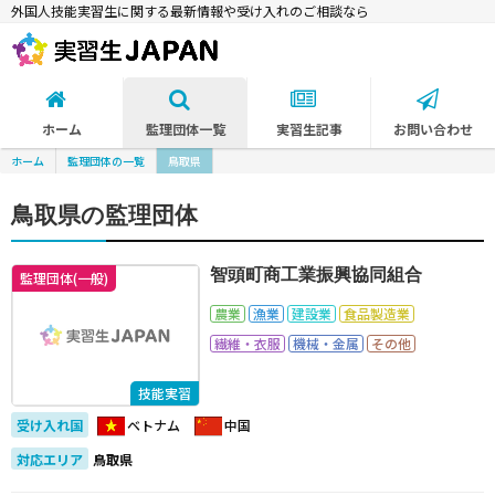
外国人技能実習生に関する最新情報や受け入れのご相談なら
ホーム
監理団体一覧
実習生記事
お問い合わせ
ホーム
監理団体の一覧
鳥取県
鳥取県の監理団体
智頭町商工業振興協同組合
監理団体(一般)
農業
漁業
建設業
食品製造業
繊維・衣服
機械・金属
その他
技能実習
受け入れ国
ベトナム
中国
対応エリア
鳥取県