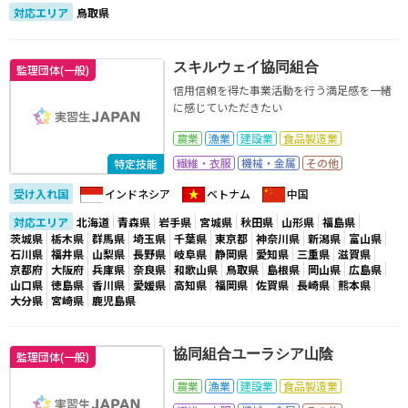
対応エリア
鳥取県
スキルウェイ協同組合
監理団体(一般)
信用信頼を得た事業活動を行う満足感を一緒
に感じていただきたい
農業
漁業
建設業
食品製造業
繊維・衣服
機械・金属
その他
技能実習
特定技能
受け入れ国
インドネシア
ベトナム
中国
対応エリア
北海道
青森県
岩手県
宮城県
秋田県
山形県
福島県
茨城県
栃木県
群馬県
埼玉県
千葉県
東京都
神奈川県
新潟県
富山県
石川県
福井県
山梨県
長野県
岐阜県
静岡県
愛知県
三重県
滋賀県
京都府
大阪府
兵庫県
奈良県
和歌山県
鳥取県
島根県
岡山県
広島県
山口県
徳島県
香川県
愛媛県
高知県
福岡県
佐賀県
長崎県
熊本県
大分県
宮崎県
鹿児島県
協同組合ユーラシア山陰
監理団体(一般)
農業
漁業
建設業
食品製造業