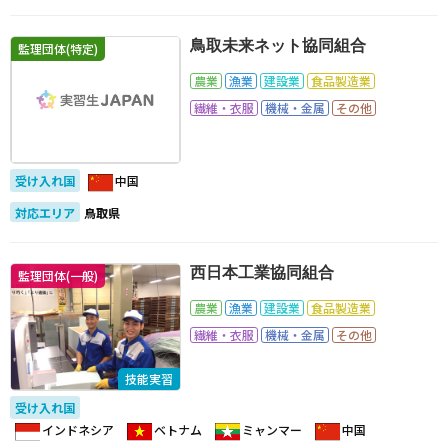
鳥取未来ネット協同組合
監理団体(特定)
農業
漁業
建設業
食品製造業
繊維・衣服
機械・金属
その他
受け入れ国
中国
対応エリア
鳥取県
西日本工業協同組合
監理団体(一般)
農業
漁業
建設業
食品製造業
繊維・衣服
機械・金属
その他
技能実習
受け入れ国
インドネシア
ベトナム
ミャンマー
中国