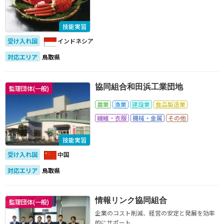
技能実習
受け入れ国
インドネシア
対応エリア
鳥取県
協同組合和田浜工業団地
監理団体(一般)
農業
漁業
建設業
食品製造業
繊維・衣服
機械・金属
その他
技能実習
受け入れ国
中国
対応エリア
鳥取県
情報リンク協同組合
監理団体(一般)
企業のコスト削減、経営の安定と発展を効率
的にサポート